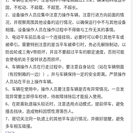
固，不松动、不超载、不超宽、不超长。
2、设备操作人员应集中注意力操作车辆，注意行进方向前面的情
况，并观察周围其他设备的运行情况，以确保运行中不与其他设备
相撞。设备操作人员在操作过程中不得做与工作无关的事情。
3、电动平车前后各设一个连接挂钩，必要时可以牵引其他平车或
被牵引。需要特别注意的是当平车被牵引时，务必先解除制动，以
防齿轮或三角V带损坏，并且不要超过平车的额定速度，否则可能
会使电机处于旋转状态而损坏。
4、车辆操作人员在行走过程中，要注意自身站位（站在车辆侧面
（有控制箱的一边）），并与车辆保持一定的安全距离。严禁操作
人员站在平台上操作车辆。
5、车辆在使用中，操作人员要注意车辆是否有异常情况。一旦发
现异常要立即停车检修，待故障排除后才能投入使用。
6、在距离轨道端头较近时，注意选用点动模式，提前停车，避免
撞击挡块，造成物料因惯性滑落伤人。
7、密切关注同一轨道上的其他平车运行情况，并做好提醒，避免
多车相互碰撞。