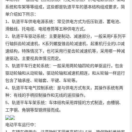
系统和车架等等组成，这些都是轨道平车的基本结构组成要求，简
单介绍如下所示：
1、轨道平车供电电源系统：常见供电方式为低压轨道、蓄电池、
滑触线、托电缆、电缆卷筒等五种供电方式。
2、轨道平车驱动系统：主要是制动、减速部分，一般采用F系列平
行轴斜齿轮减速机、K系列螺旋锥齿轮减速机、起重机行业的LD减
速结构，特殊情况下，也可采用行星齿轮减速机等，采用哪一种减
速驱动，主要视具体情况而定。
3、轨道平车行走轮系统：一般采用两轮轴四轮的单驱运行，包含
驱动轮轴和从动轮轴，驱动轮轴和减速机相连，和从轮轴一样运行
包含了轴承座、轮轴套、平键、车轮等。
4、轨道平车电气控制系统：是与供电方式有关，其操作系统有两
种：有线的手柄控制操作和无线的遥控操作。
5、轨道平车车架系统：车体结构采用焊接的方式制造，由槽钢、
工字钢、角钢等型钢焊接而成。
电动平车运行中：
1、车辆在使用中，注意物料不得堆高超过1.5米，确保物料堆放牢