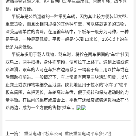
运输重物过跨之用。KP 系列电动平车高度低，台面加强，改型容
易，维修方便。
平板车是公路运输的一种常见车辆，因为其比较方便装卸大型、
重型货物，而且比相同规格的其他种车型，可以装载更多的货物，
深受运输单位的青睐。在运输车辆中，平板车一般分为两种，一种
是平板，一种是高低板。平板一般是4米到13米长，13米以上的车
长多为高低板。
平板车多用于载人载物，驾车时，将拴在两车把间的“车绊”挂到
双肩上，两手把持，身体稍前倾，便可拉车上路了。遇到上坡或道
路湿滑，跟车的人可在车把右边再系引一绳套于肩上用以拉车或在
后面助推前进。一般情况下，车上常备有两至三块活动厢板，以防
止粪土或农作物等细杂品泄漏。陕北地区用于拉水的“水车子”较平
板车简陋，车把更长，车轮高过车盘，便于拐转和保持运动时的力
量平衡。在民间的集市或庙会上，平板车还经常被装满货物放在马
路两边，成为一个方便的售物“摊车”。
上一篇：
重型电动平板车公司_重庆重型电动平车多少钱