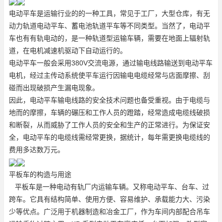
电动平车是运输行业的的一种工具，常见于工厂，大型仓库，有无
动力轨道电动平车、蓄电池轨道平车等不同类型。当然了，电动平
车也有有轨电动的，是一种轨道型运输车辆，需要在地面上辐射轨
道，在电机减速机驱动下自动运行的。
电动平车一般会采用380V交流电源，通过输电线路输送到电动平车
电机，经过主传动系统使平车运行因输电电缆经常与店面摩擦、刮
碰而出现破损产生漏电现象。
因此，电动平车输电线路的安全技术问题也备受重视。由于电缆与
地而的摩擦，车辆的碾压和工作人员的蹬踏，经常造成电缆线破损
和断裂，从而威胁了工作人员的安全和生产的正常进行。为保证安
全，电动平车的电缆线需经常更换，据统计，每年需更换电缆线的
费用多达数万元。
平板车的构造与用途
平板车是一种电动有轨厂内运输车辆。又称电动平车、台车、过
跨车。它具有结构简单、使用方便、容易维护、承载能力大、污染
少等优点。广泛用于机器制造和冶金工厂，作为车间内部配合吊车