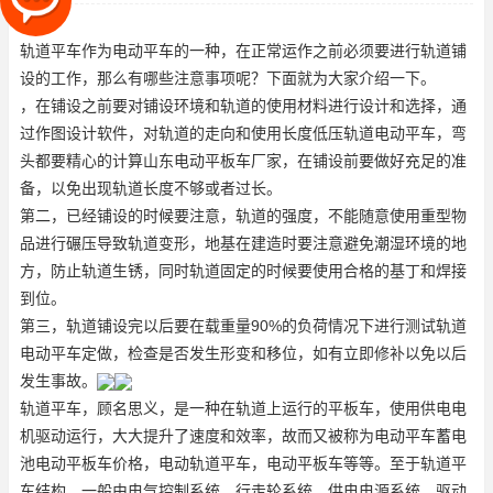
图设计软件，对轨道的走向和
轨道平车作为电动平车的一种，在正常运作之前必须要进行轨道铺
设的工作，那么有哪些注意事项呢？下面就为大家介绍一下。
，在铺设之前要对铺设环境和轨道的使用材料进行设计和选择，通
过作图设计软件，对轨道的走向和使用长度
低压轨道电动平车
，弯
头都要精心的计算
山东电动平板车厂家
，在铺设前要做好充足的准
备，以免出现轨道长度不够或者过长。
第二，已经铺设的时候要注意，轨道的强度，不能随意使用重型物
品进行碾压导致轨道变形，地基在建造时要注意避免潮湿环境的地
方，防止轨道生锈，同时轨道固定的时候要使用合格的基丁和焊接
到位。
第三，轨道铺设完以后要在载重量90%的负荷情况下进行测试
轨道
电动平车定做
，检查是否发生形变和移位，如有立即修补以免以后
发生事故。
轨道平车，顾名思义，是一种在轨道上运行的平板车，使用供电电
机驱动运行，大大提升了速度和效率，故而又被称为电动平车
蓄电
池电动平板车价格
，电动轨道平车，电动平板车等等。至于轨道平
车结构，一般由电气控制系统、行走轮系统、供电电源系统、驱动